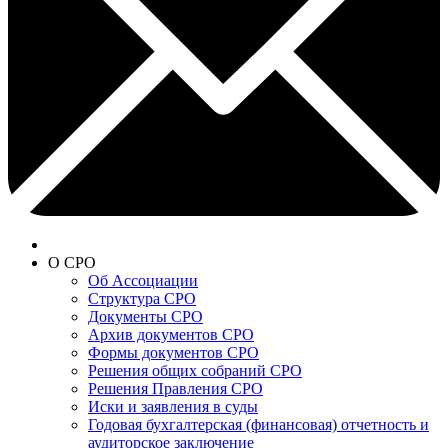
О СРО
Об Ассоциации
Структура СРО
Документы СРО
Архив документов СРО
Формы документов СРО
Решения общих собраний СРО
Решения Правления СРО
Иски и заявления в суды
Годовая бухгалтерская (финансовая) отчетность и
аудиторское заключение