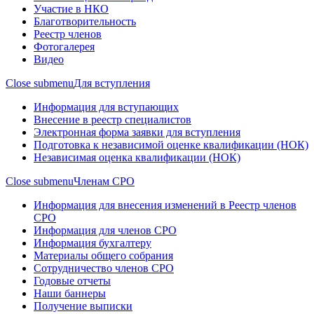
Участие в НКО
Благотворительность
Реестр членов
Фотогалерея
Видео
Close submenu
Для вступления
Информация для вступающих
Внесение в реестр специалистов
Электронная форма заявки для вступления
Подготовка к независимой оценке квалификации (НОК)
Независимая оценка квалификации (НОК)
Close submenu
Членам СРО
Информация для внесения изменений в Реестр членов
СРО
Информация для членов СРО
Информация бухгалтеру
Материалы общего собрания
Сотрудничество членов СРО
Годовые отчеты
Наши баннеры
Получение выписки