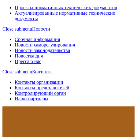
Проекты нормативных технических документов
Актуализированные нормативные технические
документы
Close submenu
Новости
Срочная информация
Новости саморегулирования
Новости законодательства
Повестка дня
Пресса о нас
Close submenu
Контакты
Контакты организации
Контакты представителей
Контролирующий орган
Наши партнеры