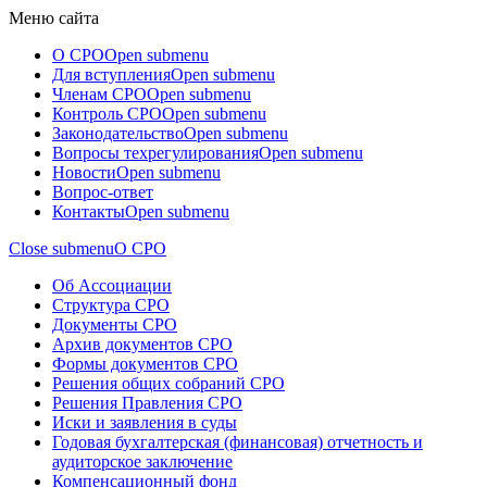
Меню сайта
О СРО
Open submenu
Для вступления
Open submenu
Членам СРО
Open submenu
Контроль СРО
Open submenu
Законодательство
Open submenu
Вопросы техрегулирования
Open submenu
Новости
Open submenu
Вопрос-ответ
Контакты
Open submenu
Close submenu
О СРО
Об Ассоциации
Структура СРО
Документы СРО
Архив документов СРО
Формы документов СРО
Решения общих собраний СРО
Решения Правления СРО
Иски и заявления в суды
Годовая бухгалтерская (финансовая) отчетность и
аудиторское заключение
Компенсационный фонд