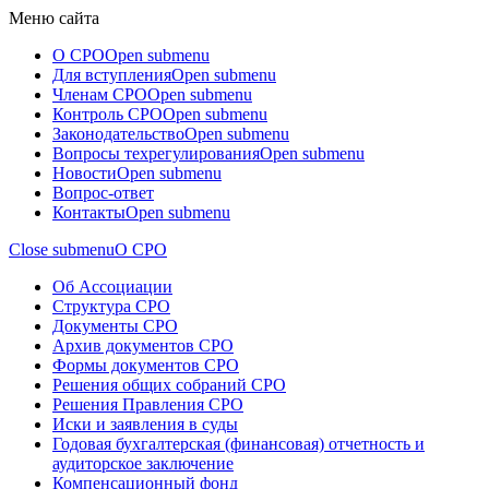
Меню сайта
О СРО
Open submenu
Для вступления
Open submenu
Членам СРО
Open submenu
Контроль СРО
Open submenu
Законодательство
Open submenu
Вопросы техрегулирования
Open submenu
Новости
Open submenu
Вопрос-ответ
Контакты
Open submenu
Close submenu
О СРО
Об Ассоциации
Структура СРО
Документы СРО
Архив документов СРО
Формы документов СРО
Решения общих собраний СРО
Решения Правления СРО
Иски и заявления в суды
Годовая бухгалтерская (финансовая) отчетность и
аудиторское заключение
Компенсационный фонд