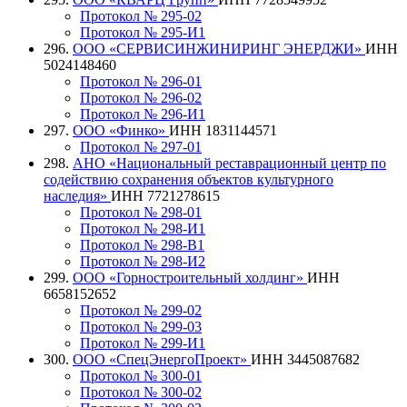
Протокол № 295-02
Протокол № 295-И1
296.
ООО «СЕРВИСИНЖИНИРИНГ ЭНЕРДЖИ»
ИНН
5024148460
Протокол № 296-01
Протокол № 296-02
Протокол № 296-И1
297.
ООО «Финко»
ИНН 1831144571
Протокол № 297-01
298.
АНО «Национальный реставрационный центр по
содействию сохранения объектов культурного
наследия»
ИНН 7721278615
Протокол № 298-01
Протокол № 298-И1
Протокол № 298-В1
Протокол № 298-И2
299.
ООО «Горностроительный холдинг»
ИНН
6658152652
Протокол № 299-02
Протокол № 299-03
Протокол № 299-И1
300.
ООО «СпецЭнергоПроект»
ИНН 3445087682
Протокол № 300-01
Протокол № 300-02