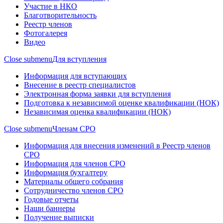
Участие в НКО
Благотворительность
Реестр членов
Фотогалерея
Видео
Close submenu
Для вступления
Информация для вступающих
Внесение в реестр специалистов
Электронная форма заявки для вступления
Подготовка к независимой оценке квалификации (НОК)
Независимая оценка квалификации (НОК)
Close submenu
Членам СРО
Информация для внесения изменений в Реестр членов
СРО
Информация для членов СРО
Информация бухгалтеру
Материалы общего собрания
Сотрудничество членов СРО
Годовые отчеты
Наши баннеры
Получение выписки