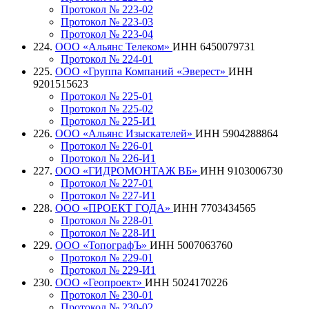
Протокол № 223-02
Протокол № 223-03
Протокол № 223-04
224.
ООО «Альянс Телеком»
ИНН 6450079731
Протокол № 224-01
225.
ООО «Группа Компаний «Эверест»
ИНН
9201515623
Протокол № 225-01
Протокол № 225-02
Протокол № 225-И1
226.
ООО «Альянс Изыскателей»
ИНН 5904288864
Протокол № 226-01
Протокол № 226-И1
227.
ООО «ГИДРОМОНТАЖ ВБ»
ИНН 9103006730
Протокол № 227-01
Протокол № 227-И1
228.
ООО «ПРОЕКТ ГОДА»
ИНН 7703434565
Протокол № 228-01
Протокол № 228-И1
229.
ООО «ТопографЪ»
ИНН 5007063760
Протокол № 229-01
Протокол № 229-И1
230.
ООО «Геопроект»
ИНН 5024170226
Протокол № 230-01
Протокол № 230-02