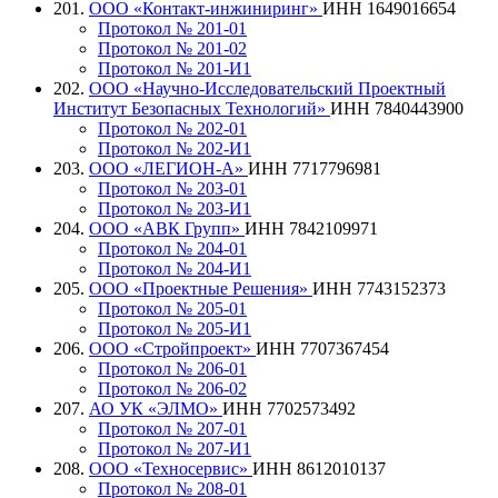
201.
ООО «Контакт-инжиниринг»
ИНН 1649016654
Протокол № 201-01
Протокол № 201-02
Протокол № 201-И1
202.
ООО «Научно-Исследовательский Проектный
Институт Безопасных Технологий»
ИНН 7840443900
Протокол № 202-01
Протокол № 202-И1
203.
ООО «ЛЕГИОН-А»
ИНН 7717796981
Протокол № 203-01
Протокол № 203-И1
204.
ООО «АВК Групп»
ИНН 7842109971
Протокол № 204-01
Протокол № 204-И1
205.
ООО «Проектные Решения»
ИНН 7743152373
Протокол № 205-01
Протокол № 205-И1
206.
ООО «Стройпроект»
ИНН 7707367454
Протокол № 206-01
Протокол № 206-02
207.
АО УК «ЭЛМО»
ИНН 7702573492
Протокол № 207-01
Протокол № 207-И1
208.
ООО «Техносервис»
ИНН 8612010137
Протокол № 208-01