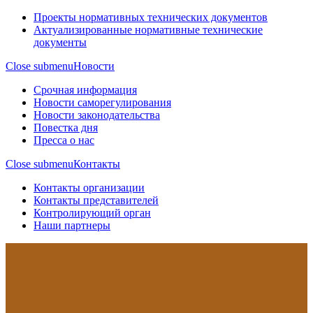
Проекты нормативных технических документов
Актуализированные нормативные технические
документы
Close submenu
Новости
Срочная информация
Новости саморегулирования
Новости законодательства
Повестка дня
Пресса о нас
Close submenu
Контакты
Контакты организации
Контакты представителей
Контролирующий орган
Наши партнеры