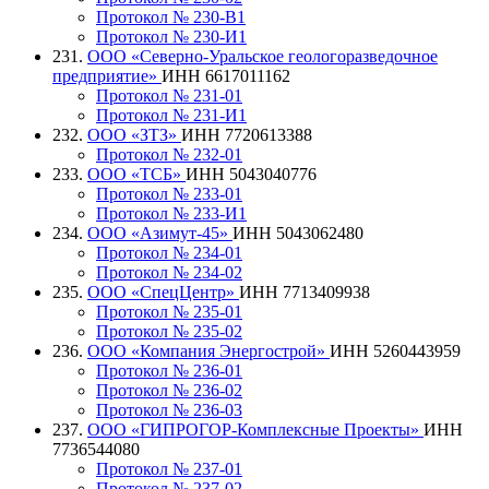
Протокол № 230-В1
Протокол № 230-И1
231.
ООО «Северно-Уральское геологоразведочное
предприятие»
ИНН 6617011162
Протокол № 231-01
Протокол № 231-И1
232.
ООО «ЗТЗ»
ИНН 7720613388
Протокол № 232-01
233.
ООО «ТСБ»
ИНН 5043040776
Протокол № 233-01
Протокол № 233-И1
234.
ООО «Азимут-45»
ИНН 5043062480
Протокол № 234-01
Протокол № 234-02
235.
ООО «СпецЦентр»
ИНН 7713409938
Протокол № 235-01
Протокол № 235-02
236.
ООО «Компания Энергострой»
ИНН 5260443959
Протокол № 236-01
Протокол № 236-02
Протокол № 236-03
237.
ООО «ГИПРОГОР-Комплексные Проекты»
ИНН
7736544080
Протокол № 237-01
Протокол № 237-02