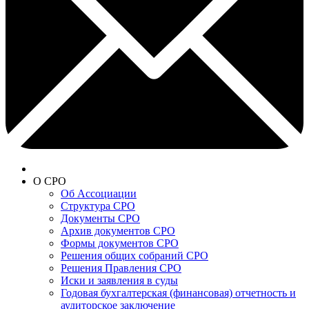
О СРО
Об Ассоциации
Структура СРО
Документы СРО
Архив документов СРО
Формы документов СРО
Решения общих собраний СРО
Решения Правления СРО
Иски и заявления в суды
Годовая бухгалтерская (финансовая) отчетность и
аудиторское заключение