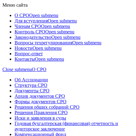
Меню сайта
О СРО
Open submenu
Для вступления
Open submenu
Членам СРО
Open submenu
Контроль СРО
Open submenu
Законодательство
Open submenu
Вопросы техрегулирования
Open submenu
Новости
Open submenu
Вопрос-ответ
Контакты
Open submenu
Close submenu
О СРО
Об Ассоциации
Структура СРО
Документы СРО
Архив документов СРО
Формы документов СРО
Решения общих собраний СРО
Решения Правления СРО
Иски и заявления в суды
Годовая бухгалтерская (финансовая) отчетность и
аудиторское заключение
Компенсационный фонд