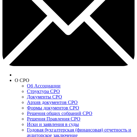
О СРО
Об Ассоциации
Структура СРО
Документы СРО
Архив документов СРО
Формы документов СРО
Решения общих собраний СРО
Решения Правления СРО
Иски и заявления в суды
Годовая бухгалтерская (финансовая) отчетность и
аудиторское заключение