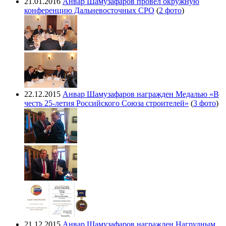
21.01.2016
Анвар Шамузафаров провел окружную
конференцию Дальневосточных СРО
(
2 фото
)
22.12.2015
Анвар Шамузафаров награжден Медалью «В
честь 25-летия Российского Союза строителей»
(
3 фото
)
21.12.2015
Анвар Шамузафаров награжден Нагрудным