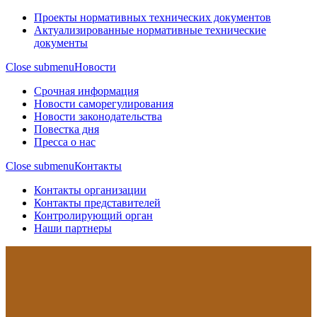
Проекты нормативных технических документов
Актуализированные нормативные технические
документы
Close submenu
Новости
Срочная информация
Новости саморегулирования
Новости законодательства
Повестка дня
Пресса о нас
Close submenu
Контакты
Контакты организации
Контакты представителей
Контролирующий орган
Наши партнеры