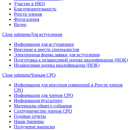
Участие в НКО
Благотворительность
Реестр членов
Фотогалерея
Видео
Close submenu
Для вступления
Информация для вступающих
Внесение в реестр специалистов
Электронная форма заявки для вступления
Подготовка к независимой оценке квалификации (НОК)
Независимая оценка квалификации (НОК)
Close submenu
Членам СРО
Информация для внесения изменений в Реестр членов
СРО
Информация для членов СРО
Информация бухгалтеру
Материалы общего собрания
Сотрудничество членов СРО
Годовые отчеты
Наши баннеры
Получение выписки