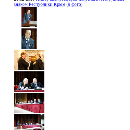
знаком Республики Крым
(
9 фото
)