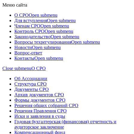
Меню сайта
О СРО
Open submenu
Для вступления
Open submenu
Членам СРО
Open submenu
Контроль СРО
Open submenu
Законодательство
Open submenu
Вопросы техрегулирования
Open submenu
Новости
Open submenu
Вопрос-ответ
Контакты
Open submenu
Close submenu
О СРО
Об Ассоциации
Структура СРО
Документы СРО
Архив документов СРО
Формы документов СРО
Решения общих собраний СРО
Решения Правления СРО
Иски и заявления в суды
Годовая бухгалтерская (финансовая) отчетность и
аудиторское заключение
Компенсационный фонд