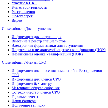
Участие в НКО
Благотворительность
Реестр членов
Фотогалерея
Видео
Close submenu
Для вступления
Информация для вступающих
Внесение в реестр специалистов
Электронная форма заявки для вступления
Подготовка к независимой оценке квалификации (НОК)
Независимая оценка квалификации (НОК)
Close submenu
Членам СРО
Информация для внесения изменений в Реестр членов
СРО
Информация для членов СРО
Информация бухгалтеру
Материалы общего собрания
Сотрудничество членов СРО
Годовые отчеты
Наши баннеры
Получение выписки