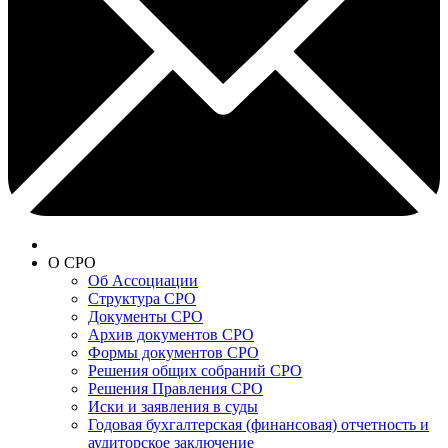
О СРО
Об Ассоциации
Структура СРО
Документы СРО
Архив документов СРО
Формы документов СРО
Решения общих собраний СРО
Решения Правления СРО
Иски и заявления в суды
Годовая бухгалтерская (финансовая) отчетность и
аудиторское заключение