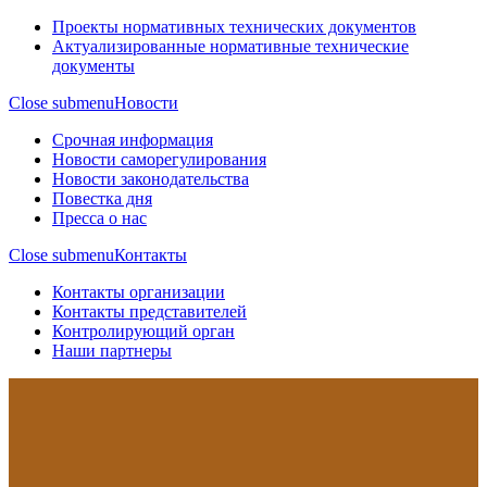
Проекты нормативных технических документов
Актуализированные нормативные технические
документы
Close submenu
Новости
Срочная информация
Новости саморегулирования
Новости законодательства
Повестка дня
Пресса о нас
Close submenu
Контакты
Контакты организации
Контакты представителей
Контролирующий орган
Наши партнеры