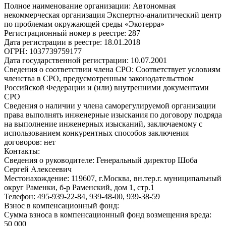
Полное наименование организации:
Автономная
некоммерческая организация Экспертно-аналитический центр
по проблемам окружающей среды «Экотерра»
Регистрационный номер в реестре:
287
Дата регистрации в реестре:
18.01.2018
ОГРН:
1037739759177
Дата государственной регистрации:
10.07.2001
Сведения о соответствии члена СРО:
Соответствует условиям
членства в СРО, предусмотренным законодательством
Российской Федерации и (или) внутренними документами
СРО
Сведения о наличии у члена саморегулируемой организации
права выполнять инженерные изыскания по договору подряда
на выполнение инженерных изысканий, заключаемому с
использованием конкурентных способов заключения
договоров:
нет
Контакты:
Сведения о руководителе:
Генеральный директор Шоба
Сергей Алексеевич
Местонахождение:
119607, г.Москва, вн.тер.г. муниципальный
округ Раменки, б-р Раменский, дом 1, стр.1
Телефон:
495-939-22-84, 939-48-00, 939-38-59
Взнос в компенсационный фонд:
Сумма взноса в компенсационный фонд возмещения вреда:
50 000