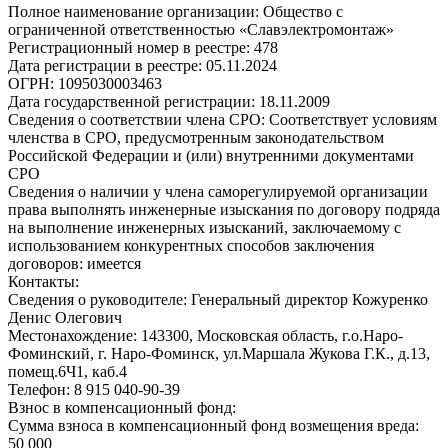
Полное наименование организации:
Общество с
ограниченной ответственностью «Славэлектромонтаж»
Регистрационный номер в реестре:
478
Дата регистрации в реестре:
05.11.2024
ОГРН:
1095030003463
Дата государственной регистрации:
18.11.2009
Сведения о соответствии члена СРО:
Соответствует условиям
членства в СРО, предусмотренным законодательством
Российской Федерации и (или) внутренними документами
СРО
Сведения о наличии у члена саморегулируемой организации
права выполнять инженерные изыскания по договору подряда
на выполнение инженерных изысканий, заключаемому с
использованием конкурентных способов заключения
договоров:
имеется
Контакты:
Сведения о руководителе:
Генеральный директор Кожуренко
Денис Олегович
Местонахождение:
143300, Московская область, г.о.Наро-
Фоминский, г. Наро-Фоминск, ул.Маршала Жукова Г.К., д.13,
помещ.6Ч1, каб.4
Телефон:
8 915 040-90-39
Взнос в компенсационный фонд:
Сумма взноса в компенсационный фонд возмещения вреда:
50 000