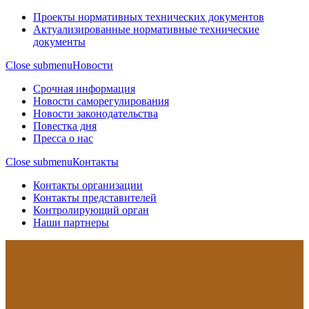
Проекты нормативных технических документов
Актуализированные нормативные технические
документы
Close submenu
Новости
Срочная информация
Новости саморегулирования
Новости законодательства
Повестка дня
Пресса о нас
Close submenu
Контакты
Контакты организации
Контакты представителей
Контролирующий орган
Наши партнеры