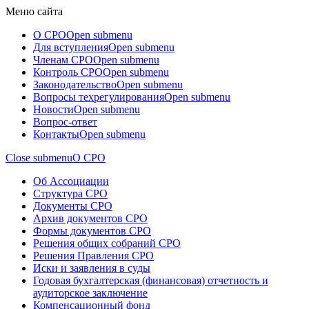
Меню сайта
О СРО
Open submenu
Для вступления
Open submenu
Членам СРО
Open submenu
Контроль СРО
Open submenu
Законодательство
Open submenu
Вопросы техрегулирования
Open submenu
Новости
Open submenu
Вопрос-ответ
Контакты
Open submenu
Close submenu
О СРО
Об Ассоциации
Структура СРО
Документы СРО
Архив документов СРО
Формы документов СРО
Решения общих собраний СРО
Решения Правления СРО
Иски и заявления в суды
Годовая бухгалтерская (финансовая) отчетность и
аудиторское заключение
Компенсационный фонд