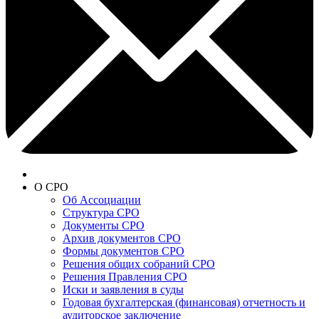
О СРО
Об Ассоциации
Структура СРО
Документы СРО
Архив документов СРО
Формы документов СРО
Решения общих собраний СРО
Решения Правления СРО
Иски и заявления в суды
Годовая бухгалтерская (финансовая) отчетность и
аудиторское заключение