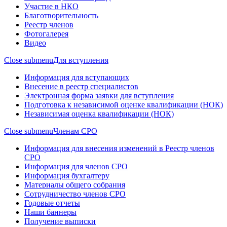
Участие в НКО
Благотворительность
Реестр членов
Фотогалерея
Видео
Close submenu
Для вступления
Информация для вступающих
Внесение в реестр специалистов
Электронная форма заявки для вступления
Подготовка к независимой оценке квалификации (НОК)
Независимая оценка квалификации (НОК)
Close submenu
Членам СРО
Информация для внесения изменений в Реестр членов
СРО
Информация для членов СРО
Информация бухгалтеру
Материалы общего собрания
Сотрудничество членов СРО
Годовые отчеты
Наши баннеры
Получение выписки