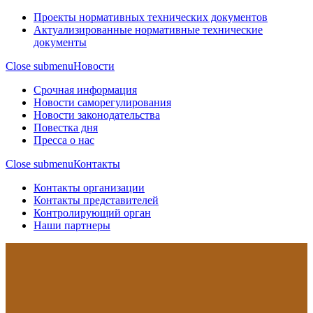
Проекты нормативных технических документов
Актуализированные нормативные технические
документы
Close submenu
Новости
Срочная информация
Новости саморегулирования
Новости законодательства
Повестка дня
Пресса о нас
Close submenu
Контакты
Контакты организации
Контакты представителей
Контролирующий орган
Наши партнеры