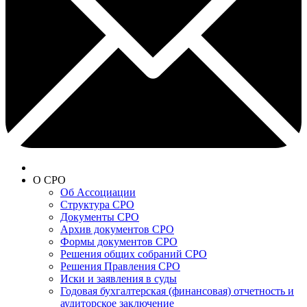
О СРО
Об Ассоциации
Структура СРО
Документы СРО
Архив документов СРО
Формы документов СРО
Решения общих собраний СРО
Решения Правления СРО
Иски и заявления в суды
Годовая бухгалтерская (финансовая) отчетность и
аудиторское заключение