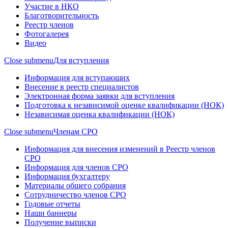
Участие в НКО
Благотворительность
Реестр членов
Фотогалерея
Видео
Close submenu
Для вступления
Информация для вступающих
Внесение в реестр специалистов
Электронная форма заявки для вступления
Подготовка к независимой оценке квалификации (НОК)
Независимая оценка квалификации (НОК)
Close submenu
Членам СРО
Информация для внесения изменений в Реестр членов
СРО
Информация для членов СРО
Информация бухгалтеру
Материалы общего собрания
Сотрудничество членов СРО
Годовые отчеты
Наши баннеры
Получение выписки