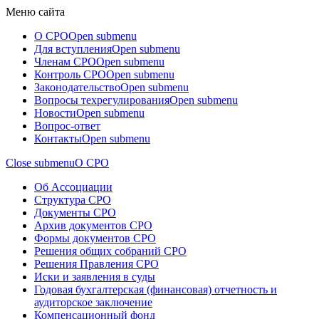
Меню сайта
О СРО
Open submenu
Для вступления
Open submenu
Членам СРО
Open submenu
Контроль СРО
Open submenu
Законодательство
Open submenu
Вопросы техрегулирования
Open submenu
Новости
Open submenu
Вопрос-ответ
Контакты
Open submenu
Close submenu
О СРО
Об Ассоциации
Структура СРО
Документы СРО
Архив документов СРО
Формы документов СРО
Решения общих собраний СРО
Решения Правления СРО
Иски и заявления в суды
Годовая бухгалтерская (финансовая) отчетность и
аудиторское заключение
Компенсационный фонд