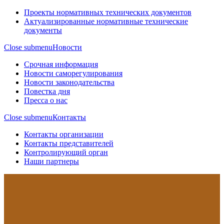
Проекты нормативных технических документов
Актуализированные нормативные технические
документы
Close submenu
Новости
Срочная информация
Новости саморегулирования
Новости законодательства
Повестка дня
Пресса о нас
Close submenu
Контакты
Контакты организации
Контакты представителей
Контролирующий орган
Наши партнеры