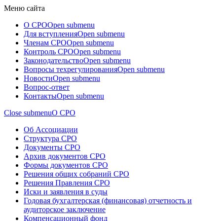
Меню сайта
О СРО
Open submenu
Для вступления
Open submenu
Членам СРО
Open submenu
Контроль СРО
Open submenu
Законодательство
Open submenu
Вопросы техрегулирования
Open submenu
Новости
Open submenu
Вопрос-ответ
Контакты
Open submenu
Close submenu
О СРО
Об Ассоциации
Структура СРО
Документы СРО
Архив документов СРО
Формы документов СРО
Решения общих собраний СРО
Решения Правления СРО
Иски и заявления в суды
Годовая бухгалтерская (финансовая) отчетность и
аудиторское заключение
Компенсационный фонд