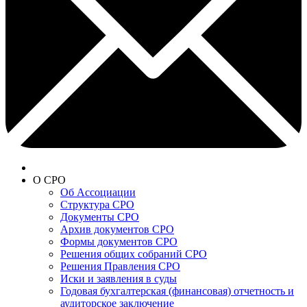
О СРО
Об Ассоциации
Структура СРО
Документы СРО
Архив документов СРО
Формы документов СРО
Решения общих собраний СРО
Решения Правления СРО
Иски и заявления в суды
Годовая бухгалтерская (финансовая) отчетность и
аудиторское заключение