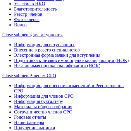
Участие в НКО
Благотворительность
Реестр членов
Фотогалерея
Видео
Close submenu
Для вступления
Информация для вступающих
Внесение в реестр специалистов
Электронная форма заявки для вступления
Подготовка к независимой оценке квалификации (НОК)
Независимая оценка квалификации (НОК)
Close submenu
Членам СРО
Информация для внесения изменений в Реестр членов
СРО
Информация для членов СРО
Информация бухгалтеру
Материалы общего собрания
Сотрудничество членов СРО
Годовые отчеты
Наши баннеры
Получение выписки