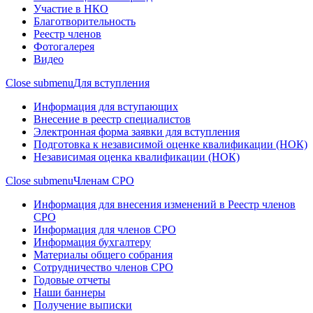
Участие в НКО
Благотворительность
Реестр членов
Фотогалерея
Видео
Close submenu
Для вступления
Информация для вступающих
Внесение в реестр специалистов
Электронная форма заявки для вступления
Подготовка к независимой оценке квалификации (НОК)
Независимая оценка квалификации (НОК)
Close submenu
Членам СРО
Информация для внесения изменений в Реестр членов
СРО
Информация для членов СРО
Информация бухгалтеру
Материалы общего собрания
Сотрудничество членов СРО
Годовые отчеты
Наши баннеры
Получение выписки