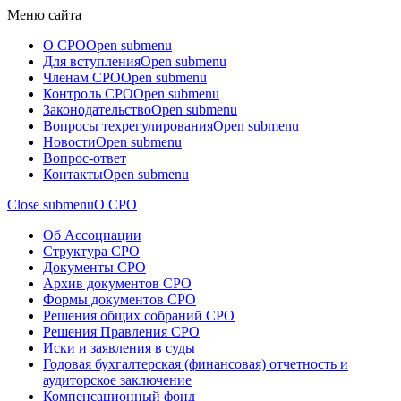
Меню сайта
О СРО
Open submenu
Для вступления
Open submenu
Членам СРО
Open submenu
Контроль СРО
Open submenu
Законодательство
Open submenu
Вопросы техрегулирования
Open submenu
Новости
Open submenu
Вопрос-ответ
Контакты
Open submenu
Close submenu
О СРО
Об Ассоциации
Структура СРО
Документы СРО
Архив документов СРО
Формы документов СРО
Решения общих собраний СРО
Решения Правления СРО
Иски и заявления в суды
Годовая бухгалтерская (финансовая) отчетность и
аудиторское заключение
Компенсационный фонд