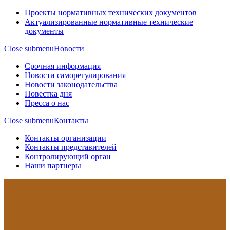
Проекты нормативных технических документов
Актуализированные нормативные технические
документы
Close submenu
Новости
Срочная информация
Новости саморегулирования
Новости законодательства
Повестка дня
Пресса о нас
Close submenu
Контакты
Контакты организации
Контакты представителей
Контролирующий орган
Наши партнеры