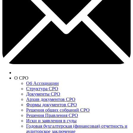
О СРО
Об Ассоциации
Структура СРО
Документы СРО
Архив документов СРО
Формы документов СРО
Решения общих собраний СРО
Решения Правления СРО
Иски и заявления в суды
Годовая бухгалтерская (финансовая) отчетность и
аудиторское заключение