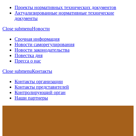
Проекты нормативных технических документов
Актуализированные нормативные технические
документы
Close submenu
Новости
Срочная информация
Новости саморегулирования
Новости законодательства
Повестка дня
Пресса о нас
Close submenu
Контакты
Контакты организации
Контакты представителей
Контролирующий орган
Наши партнеры