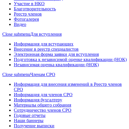
Участие в НКО
Благотворительность
Реестр членов
Фотогалерея
Видео
Close submenu
Для вступления
Информация для вступающих
Внесение в реестр специалистов
Электронная форма заявки для вступления
Подготовка к независимой оценке квалификации (НОК)
Независимая оценка квалификации (НОК)
Close submenu
Членам СРО
Информация для внесения изменений в Реестр членов
СРО
Информация для членов СРО
Информация бухгалтеру
Материалы общего собрания
Сотрудничество членов СРО
Годовые отчеты
Наши баннеры
Получение выписки