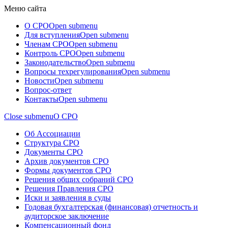
Меню сайта
О СРО
Open submenu
Для вступления
Open submenu
Членам СРО
Open submenu
Контроль СРО
Open submenu
Законодательство
Open submenu
Вопросы техрегулирования
Open submenu
Новости
Open submenu
Вопрос-ответ
Контакты
Open submenu
Close submenu
О СРО
Об Ассоциации
Структура СРО
Документы СРО
Архив документов СРО
Формы документов СРО
Решения общих собраний СРО
Решения Правления СРО
Иски и заявления в суды
Годовая бухгалтерская (финансовая) отчетность и
аудиторское заключение
Компенсационный фонд