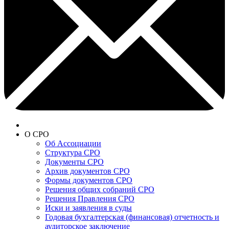
О СРО
Об Ассоциации
Структура СРО
Документы СРО
Архив документов СРО
Формы документов СРО
Решения общих собраний СРО
Решения Правления СРО
Иски и заявления в суды
Годовая бухгалтерская (финансовая) отчетность и
аудиторское заключение