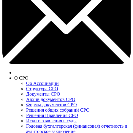
О СРО
Об Ассоциации
Структура СРО
Документы СРО
Архив документов СРО
Формы документов СРО
Решения общих собраний СРО
Решения Правления СРО
Иски и заявления в суды
Годовая бухгалтерская (финансовая) отчетность и
аудиторское заключение