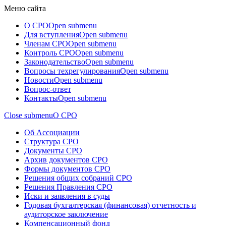
Меню сайта
О СРО
Open submenu
Для вступления
Open submenu
Членам СРО
Open submenu
Контроль СРО
Open submenu
Законодательство
Open submenu
Вопросы техрегулирования
Open submenu
Новости
Open submenu
Вопрос-ответ
Контакты
Open submenu
Close submenu
О СРО
Об Ассоциации
Структура СРО
Документы СРО
Архив документов СРО
Формы документов СРО
Решения общих собраний СРО
Решения Правления СРО
Иски и заявления в суды
Годовая бухгалтерская (финансовая) отчетность и
аудиторское заключение
Компенсационный фонд