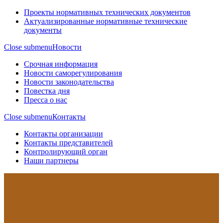
Проекты нормативных технических документов
Актуализированные нормативные технические
документы
Close submenu
Новости
Срочная информация
Новости саморегулирования
Новости законодательства
Повестка дня
Пресса о нас
Close submenu
Контакты
Контакты организации
Контакты представителей
Контролирующий орган
Наши партнеры