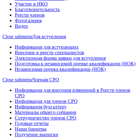
Участие в НКО
Благотворительность
Реестр членов
Фотогалерея
Видео
Close submenu
Для вступления
Информация для вступающих
Внесение в реестр специалистов
Электронная форма заявки для вступления
Подготовка к независимой оценке квалификации (НОК)
Независимая оценка квалификации (НОК)
Close submenu
Членам СРО
Информация для внесения изменений в Реестр членов
СРО
Информация для членов СРО
Информация бухгалтеру
Материалы общего собрания
Сотрудничество членов СРО
Годовые отчеты
Наши баннеры
Получение выписки